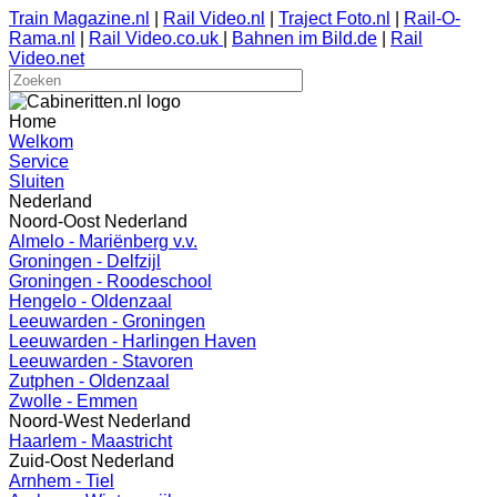
Train Magazine.nl
|
Rail Video.nl
|
Traject Foto.nl
|
Rail-O-
Rama.nl
|
Rail Video.co.uk
|
Bahnen im Bild.de
|
Rail
Video.net
Home
Welkom
Service
Sluiten
Nederland
Noord-Oost Nederland
Almelo - Mariënberg v.v.
Groningen - Delfzijl
Groningen - Roodeschool
Hengelo - Oldenzaal
Leeuwarden - Groningen
Leeuwarden - Harlingen Haven
Leeuwarden - Stavoren
Zutphen - Oldenzaal
Zwolle - Emmen
Noord-West Nederland
Haarlem - Maastricht
Zuid-Oost Nederland
Arnhem - Tiel