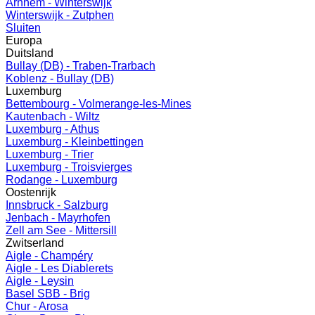
Arnhem - Winterswijk
Winterswijk - Zutphen
Sluiten
Europa
Duitsland
Bullay (DB) - Traben-Trarbach
Koblenz - Bullay (DB)
Luxemburg
Bettembourg - Volmerange-les-Mines
Kautenbach - Wiltz
Luxemburg - Athus
Luxemburg - Kleinbettingen
Luxemburg - Trier
Luxemburg - Troisvierges
Rodange - Luxemburg
Oostenrijk
Innsbruck - Salzburg
Jenbach - Mayrhofen
Zell am See - Mittersill
Zwitserland
Aigle - Champéry
Aigle - Les Diablerets
Aigle - Leysin
Basel SBB - Brig
Chur - Arosa