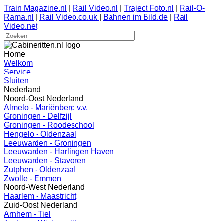
Train Magazine.nl
|
Rail Video.nl
|
Traject Foto.nl
|
Rail-O-
Rama.nl
|
Rail Video.co.uk
|
Bahnen im Bild.de
|
Rail
Video.net
Home
Welkom
Service
Sluiten
Nederland
Noord-Oost Nederland
Almelo - Mariënberg v.v.
Groningen - Delfzijl
Groningen - Roodeschool
Hengelo - Oldenzaal
Leeuwarden - Groningen
Leeuwarden - Harlingen Haven
Leeuwarden - Stavoren
Zutphen - Oldenzaal
Zwolle - Emmen
Noord-West Nederland
Haarlem - Maastricht
Zuid-Oost Nederland
Arnhem - Tiel