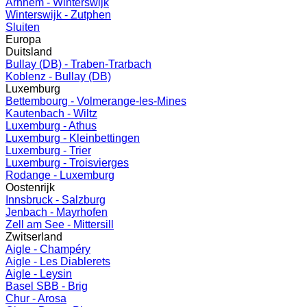
Arnhem - Winterswijk
Winterswijk - Zutphen
Sluiten
Europa
Duitsland
Bullay (DB) - Traben-Trarbach
Koblenz - Bullay (DB)
Luxemburg
Bettembourg - Volmerange-les-Mines
Kautenbach - Wiltz
Luxemburg - Athus
Luxemburg - Kleinbettingen
Luxemburg - Trier
Luxemburg - Troisvierges
Rodange - Luxemburg
Oostenrijk
Innsbruck - Salzburg
Jenbach - Mayrhofen
Zell am See - Mittersill
Zwitserland
Aigle - Champéry
Aigle - Les Diablerets
Aigle - Leysin
Basel SBB - Brig
Chur - Arosa