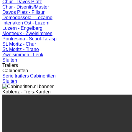
Chur - Davos Platz
Chur - Disentis/Mustér
Davos Platz - Filisur
Domodossola - Locarno
Interlaken Ost - Luzern
Luzern - Engelberg
Montreux - Zweisimmen
Pontresina - Scuol-Tarasp
St. Moritz - Chur
St. Moritz - Tirano
Zweisimmen - Lenk
Sluiten
Trailers
Cabineritten
Serie trailers Cabineritten
Sluiten
Koblenz - Treis-Karden